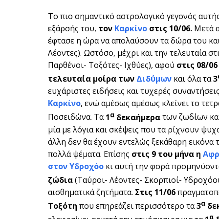
To πιο σημαντικό αστρολογικό γεγονός αυτής
εξάρσής του,
τον
Καρκίνο
στις 10/06.
Μετά α
έφτασε η ώρα να απολαύσουν τα δώρα του κα
Λέοντες). Ωστόσο, μέχρι και την τελευταία στ
Παρθένοι- Τοξότες- Ιχθύες), αφού
στις 08/06
τελευταία μοίρα των
Διδύμων
και όλα τα
3
ευχάριστες ειδήσεις και τυχερές συναντήσεις
Καρκίνο
, ενώ αμέσως αμέσως κλείνει το τετ
α
Ποσειδώνα. Τα
1
δεκαήμερα
των ζωδίων και
μία με λόγια και σκέψεις που τα ρίχνουν ψυ
άλλη δεν θα έχουν εντελώς ξεκάθαρη εικόνα 
πολλά ψέματα. Επίσης
στις 9 του μήνα η
Αφρ
στον Υδροχόο
κι αυτή την φορά προμηνύονται
ζώδια
(Ταύροι- Λέοντες- Σκορπιοί- Υδροχόο
αισθηματικά ζητήματα.
Στις 11/06
πραγματοπο
α
Τοξότη
που επηρεάζει περισσότερο τα
3
δε
α