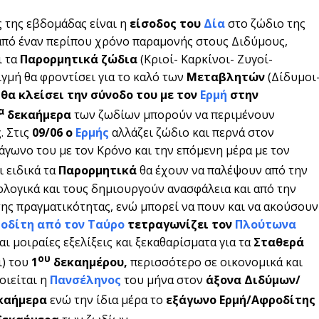
 της εβδομάδας είναι η
είσοδος του
Δία
στο ζώδιο της
πό έναν περίπου χρόνο παραμονής στους Διδύμους,
ι τα
Παρορμητικά ζώδια
(Κριοί- Καρκίνοι- Ζυγοί-
ιγμή θα φροντίσει για το καλό των
Μεταβλητών
(Δίδυμοι
 θα κλείσει την σύνοδο του με τον
Ερμή
στην
α
δεκαήμερα
των ζωδίων μπορούν να περιμένουν
. Στις
09/06 ο
Ερμής
αλλάζει ζώδιο και περνά στον
ράγωνο του με τον Κρόνο και την επόμενη μέρα με τον
 ειδικά τα
Παρορμητικά
θα έχουν να παλέψουν από την
χολογικά και τους δημιουργούν ανασφάλεια και από την
της πραγματικότητας, ενώ μπορεί να πουν και να ακούσουν
οδίτη από τον Ταύρο
τετραγωνίζει τον
Πλούτωνα
 μοιραίες εξελίξεις και ξεκαθαρίσματα για τα
Σταθερά
ου
ι) του
1
δεκαημέρου,
περισσότερο σε οικονομικά και
ιείται η
Πανσέληνος
του μήνα στον
άξονα Διδύμων/
καήμερα
ενώ την ίδια μέρα το
εξάγωνο Ερμή/Αφροδίτης