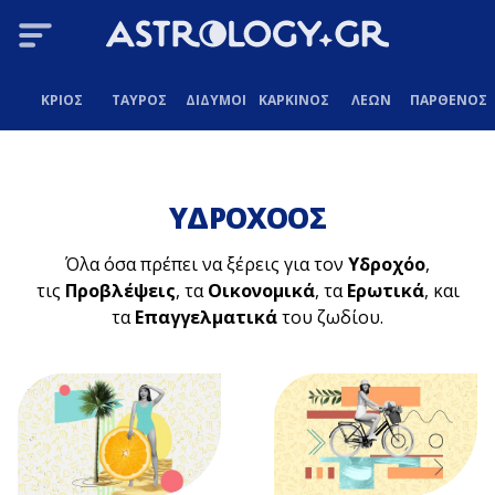
ΚΡΙΟΣ
ΤΑΥΡΟΣ
ΔΙΔΥΜΟΙ
ΚΑΡΚΙΝΟΣ
ΛΕΩΝ
ΠΑΡΘΕΝΟΣ
ΥΔΡΟΧΟΟΣ
Όλα όσα πρέπει να ξέρεις για τον
Υδροχόο
,
τις
Προβλέψεις
, τα
Οικονομικά
, τα
Ερωτικά
, και
τα
Επαγγελματικά
του ζωδίου.