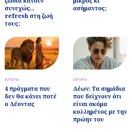
ζώδια κάνουν
μικρός κι
συνεχώς...
ασήμαντος;
refresh στη ζωή
τους;
ΑΡΘΡΑ
ΑΡΘΡΑ
4 πράγματα που
Λέων: Τα σημάδια
δεν θα κάνει ποτέ
που δείχνουν ότι
ο Λέοντας
είναι ακόμα
κολλημένος με την
πρώην του