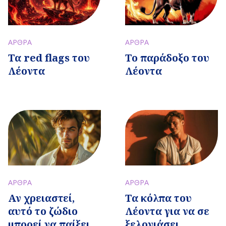
ΑΡΘΡΑ
ΑΡΘΡΑ
Τα red flags του
Το παράδοξο του
Λέοντα
Λέοντα
ΑΡΘΡΑ
ΑΡΘΡΑ
Αν χρειαστεί,
Τα κόλπα του
αυτό το ζώδιο
Λέοντα για να σε
μπορεί να παίξει
ξελογιάσει