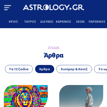
ΚΡΙΟΣ
ΤΑΥΡΟΣ
ΔΙΔΥΜΟΙ
ΚΑΡΚΙΝΟΣ
ΛΕΩΝ
ΠΑΡΘΕΝΟΣ
ΖΩΔΙΑ
Άρθρα
Τα 12 ζώδια
Άρθρα
Χιούμορ & Κουίζ
Το ω