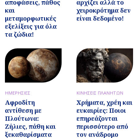
αποφάσεις, πάθος
αρχίζει αλλά το
και
χειροκρότημα δεν
μεταμορφωτικές
είναι δεδομένο!
εξελίξεις για όλα
τα ζώδια!
ΗΜΕΡΗΣΙΕΣ
ΚΙΝΗΣΕΙΣ ΠΛΑΝΗΤΩΝ
Αφροδίτη
Χρήματα, χρέη και
αντίθεση με
ευκαιρίες: Ποιοι
Πλούτωνα:
επηρεάζονται
Ζήλιες, πάθη και
περισσότερο από
ξεκαθαρίσματα
τον ανάδρομο