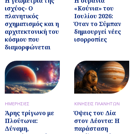
Η γεωμετρία της
Η ουράνια
ισχύος- Ο
«Κούνια» του
πλανητικός
Ιουλίου 2026:
σχηματισμός και η
Όταν το Σύμπαν
αρχιτεκτονική του
δημιουργεί νέες
κόσμου που
ισορροπίες
διαμορφώνεται
ΗΜΕΡΗΣΙΕΣ
ΚΙΝΗΣΕΙΣ ΠΛΑΝΗΤΩΝ
Άρης τρίγωνο με
Όψεις του Δία
Πλούτωνα:
στον Λέοντα: Η
Δύναμη,
παράσταση