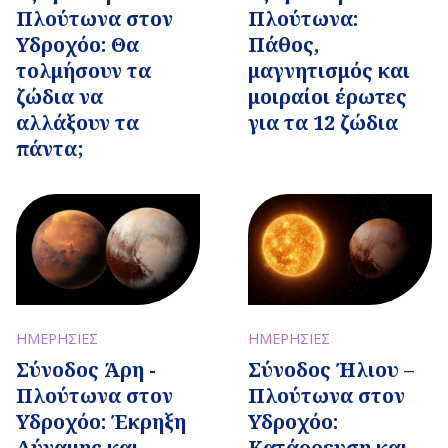
Πλούτωνα στον
Πλούτωνα:
Υδροχόο: Θα
Πάθος,
τολμήσουν τα
μαγνητισμός και
ζώδια να
μοιραίοι έρωτες
αλλάξουν τα
για τα 12 ζώδια
πάντα;
ΗΜΕΡΗΣΙΕΣ
ΗΜΕΡΗΣΙΕΣ
Σύνοδος Άρη -
Σύνοδος Ήλιου –
Πλούτωνα στον
Πλούτωνα στον
Υδροχόο: Έκρηξη
Υδροχόο:
Δύναμης και
Κατάρρευση και