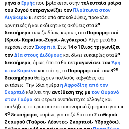
μήνα ο
Ερμής
που βρίσκεται στην
τελευταία μοίρα
του Ζυγού τετραγωνίζει τον
Πλούτωνα στον
Αιγόκερω
κι εκτός από αποκαλύψεις, προκαλεί
α
αρνητικές ή και εκδικητικές σκέψεις στα
3
δεκαήμερα
των ζωδίων, κυρίως στα
Παρορμητικά
(Κριοί- Καρκίνοι-Ζυγοί- Αιγόκεροι)
. Λίγο μετά θα
περάσει στον
Σκορπιό
. Στις
14 ο Ήλιος τριγωνίζει
α
τον
Δία στους Διδύμους
και δίνει ευκαιρίες στα
3
δεκαήμερα
, όμως έπειτα θα
τετραγωνίσει τον
Άρη
ου
στον Καρκίνο
και επίσης τα
Παρορμητικά του 3
δεκαημέρου
θα έχουν πολλούς καβγάδες και
εντάσεις. Την ίδια ημέρα
η Αφροδίτη από τον
Σκορπιό
κλείνει την
αντίθεση της με
τον Ουρανό
στον Ταύρο
και φέρνει αναπάντεχες αλλαγές και
εκπλήξεις σε ερωτικά και οικονομικά ζητήματα για
τα
α
3
δεκαήμερα,
κυρίως για τα ζώδια του
Σταθερού
Σταυρού (Ταύροι- Λέοντες- Σκορπιοί- Υδροχόοι).