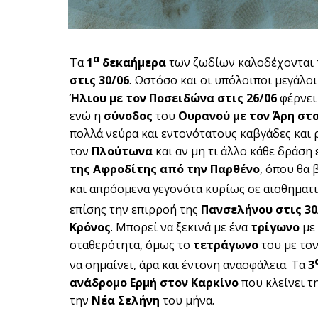
α
Τα
1
δεκαήμερα
των ζωδίων καλοδέχονται
στις 30/06
. Ωστόσο και οι υπόλοιποι μεγάλο
Ήλιου με τον Ποσειδώνα στις 26/06
φέρνει 
ενώ η
σύνοδος
του
Ουρανού με τον Άρη στ
πολλά νεύρα και εντονότατους καβγάδες και ρ
τον
Πλούτωνα
και αν μη τι άλλο κάθε δράση
της Αφροδίτης από την Παρθένο
, όπου θα 
και απρόσμενα γεγονότα κυρίως σε αισθηματι
επίσης την επιρροή της
Πανσελήνου στις 30
Κρόνος
. Μπορεί να ξεκινά με ένα
τρίγωνο
με
σταθερότητα, όμως το
τετράγωνο
του με το
να σημαίνει, άρα και έντονη ανασφάλεια. Τα
3
ανάδρομο Ερμή στον Καρκίνο
που κλείνει τ
την
Νέα Σελήνη
του μήνα.