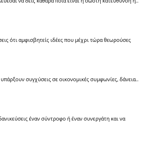
εύεσαι να δεις καθαρά ποια είναι η σωστή κατεύθυνση ή...
ώσεις ότι αμφισβητείς ιδέες που μέχρι τώρα θεωρούσες
α υπάρξουν συγχύσεις σε οικονομικές συμφωνίες, δάνεια...
ιδανικεύσεις έναν σύντροφο ή έναν συνεργάτη και να