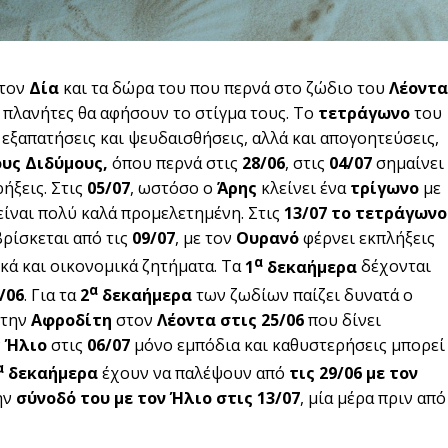
 τον
Δία
και τα δώρα του που περνά στο ζώδιο του
Λέοντα
ι πλανήτες θα αφήσουν το στίγμα τους. Το
τετράγωνο
του
εξαπατήσεις και ψευδαισθήσεις, αλλά και απογοητεύσεις,
ους Διδύμους,
όπου περνά στις
28/06
, στις
04/07
σημαίνει
ήξεις. Στις
05/07
, ωστόσο ο
Άρης
κλείνει ένα
τρίγωνο
με
 είναι πολύ καλά προμελετημένη. Στις
13/07 το τετράγωνο
βρίσκεται από τις
09/07
, με τον
Ουρανό
φέρνει εκπλήξεις
α
κά και οικονομικά ζητήματα. Τα
1
δεκαήμερα
δέχονται
α
/06
. Για τα
2
δεκαήμερα
των ζωδίων παίζει δυνατά ο
 την
Αφροδίτη
στον
Λέοντα στις 25/06
που δίνει
ν
Ήλιο
στις
06/07
μόνο εμπόδια και καθυστερήσεις μπορεί
α
δεκαήμερα
έχουν να παλέψουν από
τις 29/06 με τον
ην
σύνοδό του με τον Ήλιο στις 13/07
, μία μέρα πριν από