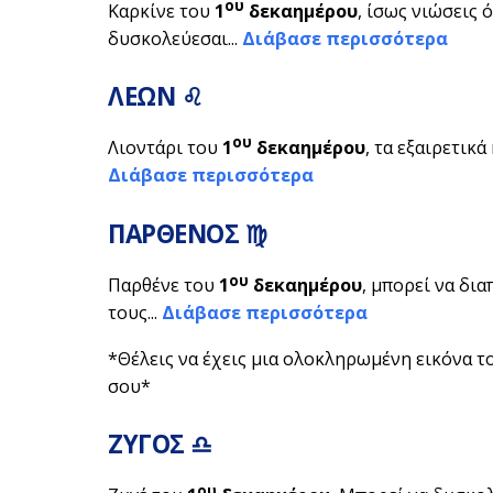
ου
Καρκίνε του
1
δεκαημέρου
, ίσως νιώσεις 
δυσκολεύεσαι...
Διάβασε περισσότερα
ΛΕΩΝ ♌
ου
Λιοντάρι του
1
δεκαημέρου
, τα εξαιρετικά
Διάβασε περισσότερα
ΠΑΡΘΕΝΟΣ ♍
ου
Παρθένε του
1
δεκαημέρου
, μπορεί να δι
τους...
Διάβασε περισσότερα
*Θέλεις να έχεις μια ολοκληρωμένη εικόνα τ
σου*
ΖΥΓΟΣ ♎
ου