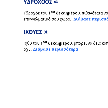
ΥΔΡΟΧΟΟΣ ♒
ου
Υδροχόε του
1
δεκαημέρου
, πιθανότατα ν
επαγγελματικό σου χώρο...
Διάβασε περισσ
ΙΧΘΥΕΣ ♓
ου
Ιχθύ του
1
δεκαημέρου
, μπορεί να δεις κ
όχι...
Διάβασε περισσότερα