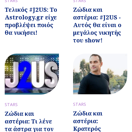
STARS
STARS
Τελικός #J2US: To
Ζώδια και
Astrology.gr είχε
αστέρια: #J2US -
προβλέψει ποιός
Αυτός θα είναι ο
θα νικήσει!
μεγάλος νικητής
του show!
STARS
STARS
Ζώδια και
Ζώδια και
αστέρια:
αστέρια: Τι λένε
Κρατερός
τα άστρα για τον