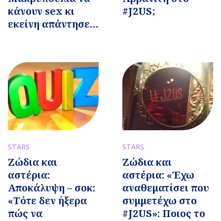
κάνουν sex κι
#J2US;
εκείνη απάντησε…
STARS
STARS
Ζώδια και
Ζώδια και
αστέρια: «Έχω
αστέρια:
αναθεματίσει που
Αποκάλυψη – σοκ:
συμμετέχω στο
«Τότε δεν ήξερα
#J2US»: Ποιος το
πώς να