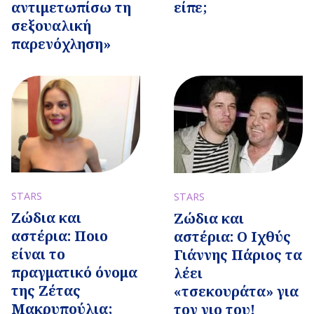
είπε;
αντιμετωπίσω τη
σεξουαλική
παρενόχληση»
STARS
STARS
Ζώδια και
Ζώδια και
αστέρια: Ποιο
αστέρια: Ο Ιχθύς
είναι το
Γιάννης Πάριος τα
πραγματικό όνομα
λέει
της Ζέτας
«τσεκουράτα» για
Μακρυπούλια;
τον γιο του!