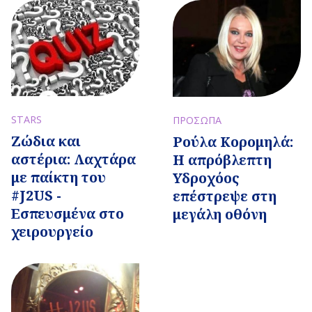
STARS
ΠΡΟΣΩΠΑ
Ζώδια και
Ρούλα Κορομηλά:
αστέρια: Λαχτάρα
Η απρόβλεπτη
με παίκτη του
Υδροχόος
#J2US -
επέστρεψε στη
Εσπευσμένα στο
μεγάλη οθόνη
χειρουργείο