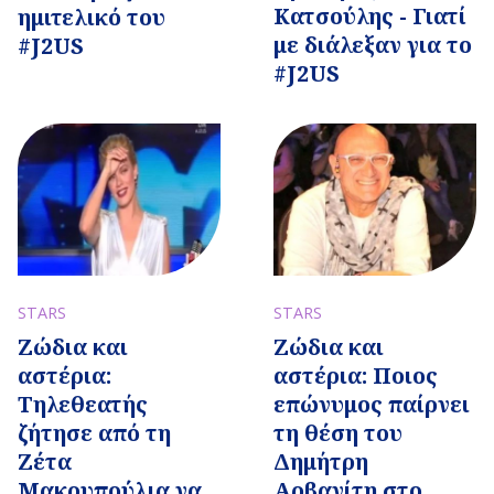
Κατσούλης - Γιατί
ημιτελικό του
με διάλεξαν για το
#J2US
#J2US
STARS
STARS
Ζώδια και
Ζώδια και
αστέρια:
αστέρια: Ποιος
Τηλεθεατής
επώνυμος παίρνει
ζήτησε από τη
τη θέση του
Ζέτα
Δημήτρη
Μακρυπούλια να
Αρβανίτη στο