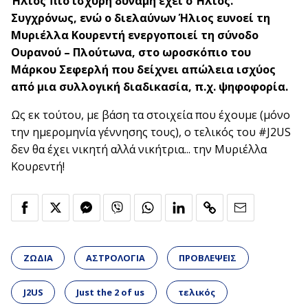
Ήλιος πιο ισχυρή δύναμη έχει ο Ήλιος.
Συγχρόνως, ενώ ο διελαύνων Ήλιος ευνοεί τη
Μυριέλλα Κουρεντή ενεργοποιεί τη σύνοδο
Ουρανού – Πλούτωνα, στο ωροσκόπιο του
Μάρκου Σεφερλή που δείχνει απώλεια ισχύος
από μια συλλογική διαδικασία, π.χ. ψηφοφορία.
Ως εκ τούτου, με βάση τα στοιχεία που έχουμε (μόνο
την ημερομηνία γέννησης τους), ο τελικός του #J2US
δεν θα έχει νικητή αλλά νικήτρια... την Μυριέλλα
Κουρεντή!
ΖΩΔΙΑ
ΑΣΤΡΟΛΟΓΙΑ
ΠΡΟΒΛΕΨΕΙΣ
J2US
Just the 2 of us
τελικός