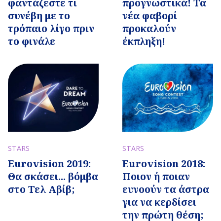
φαντάζεστε τι
προγνωστικά! Τα
συνέβη με το
νέα φαβορί
τρόπαιο λίγο πριν
προκαλούν
το φινάλε
έκπληξη!
STARS
STARS
Eurovision 2018:
Eurovision 2019:
Ποιον ή ποιαν
Θα σκάσει... βόμβα
ευνοούν τα άστρα
στο Τελ Αβίβ;
για να κερδίσει
την πρώτη θέση;