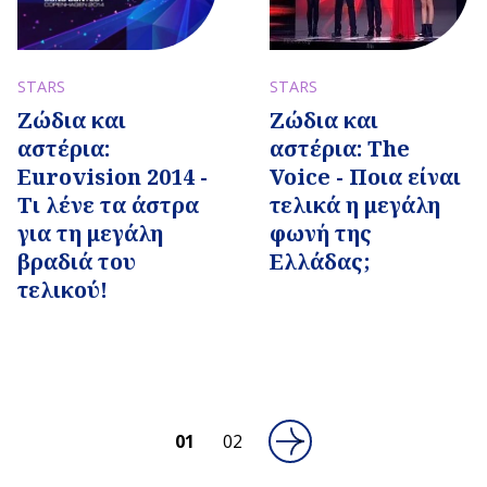
STARS
STARS
Ζώδια και
Ζώδια και
αστέρια: The
αστέρια:
Voice - Ποια είναι
Eurovision 2014 -
τελικά η μεγάλη
Τι λένε τα άστρα
φωνή της
για τη μεγάλη
Ελλάδας;
βραδιά του
τελικού!
01
02