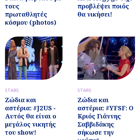
προβλέψει ποιός
τους
θα νικήσει!
πρωταθλητές
κόσμου (photos)
STARS
STARS
Ζώδια και
Ζώδια και
αστέρια: #J2US -
αστέρια: #YFSF: Ο
Αυτός θα είναι ο
Κριός Γιάννης
μεγάλος νικητής
Σαββιδάκης
του show!
σήκωσε την