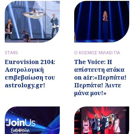
STARS
Ο ΚΟΣΜΟΣ ΜΙΛΑΕΙ ΓΙΑ
Eurovision 2104:
The Voice: Η
Αστρολογική
απίστευτη ατάκα
επιβεβαίωση του
on air:«Περπάτα!
astrology.gr!
Περπάτα! Άιντε
μάνα μου!»