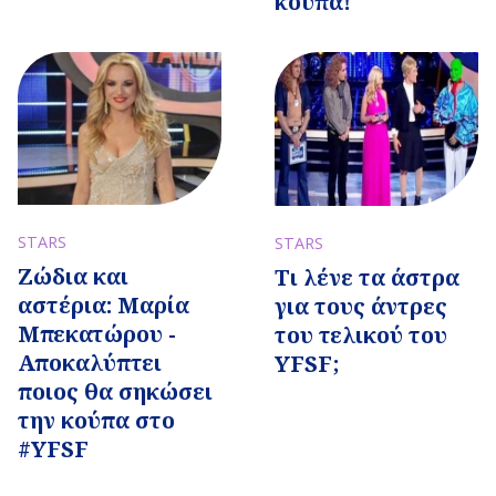
κούπα!
STARS
STARS
Ζώδια και
Τι λένε τα άστρα
αστέρια: Μαρία
για τους άντρες
Μπεκατώρου -
του τελικού του
Αποκαλύπτει
YFSF;
ποιος θα σηκώσει
την κούπα στο
#YFSF