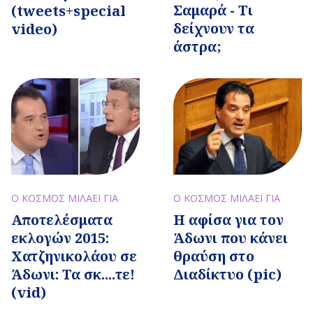
Σαμαρά - Τι
(tweets+special
δείχνουν τα
video)
άστρα;
Ο ΚΟΣΜΟΣ ΜΙΛΑΕΙ ΓΙΑ
Ο ΚΟΣΜΟΣ ΜΙΛΑΕΙ ΓΙΑ
Αποτελέσματα
Η αφίσα για τον
εκλογών 2015:
Άδωνι που κάνει
Χατζηνικολάου σε
θραύση στο
Άδωνι: Τα σκ....τε!
Διαδίκτυο (pic)
(vid)