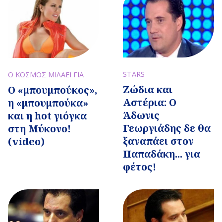
STARS
Ο ΚΟΣΜΟΣ ΜΙΛΑΕΙ ΓΙΑ
Ζώδια και
Ο «μπουμπούκος»,
Αστέρια: Ο
η «μπουμπούκα»
Άδωνις
και η hot γιόγκα
Γεωργιάδης δε θα
στη Μύκονο!
ξαναπάει στον
(video)
Παπαδάκη... για
φέτος!