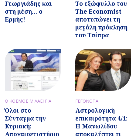
Το εξώφυλλο του
Γεωργιάδης και
The Economist
στη μέση… ο
αποτυπώνει τη
Ερμής!
μεγάλη πρόκληση
του Τσίπρα
Ο ΚΟΣΜΟΣ ΜΙΛΑΕΙ ΓΙΑ
ΓΕΓΟΝΟΤΑ
Όλοι στο
Αστρολογική
Σύνταγμα την
επικαιρότητα 4/1:
Κυριακή:
Η Μανωλίδου
Αποχαιρετιστήριο
αποκαλύπτει τι