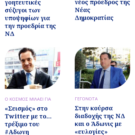
νέος πρόεδρος της
γοητευτικές
Νέας
σύζυγοι των
Δημοκρατίας
υποψηφίων για
την προεδρία της
ΝΔ
ΓΕΓΟΝΟΤΑ
Ο ΚΟΣΜΟΣ ΜΙΛΑΕΙ ΓΙΑ
Στην κούρσα
«Σεισμός» στο
διαδοχής της ΝΔ
Twitter με το…
και ο Άδωνις με
τρέξιμο του
«ευλογίες»
#Αδωνη