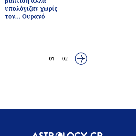
βάπτιση αλλά
υπολόγιζαν χωρίς
τον… Ουρανό
01
02