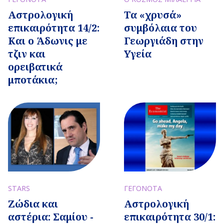
Αστρολογική
Τα «χρυσά»
επικαιρότητα 14/2:
συμβόλαια του
Και ο Άδωνις με
Γεωργιάδη στην
τζιν και
Υγεία
ορειβατικά
μποτάκια;
ΓΕΓΟΝΟΤΑ
STARS
Αστρολογική
Ζώδια και
επικαιρότητα 30/1:
αστέρια: Σαμίου -