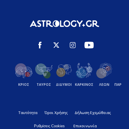
ΚΡΙΟΣ
ΤΑΥΡΟΣ
ΔΙΔΥΜΟΙ
ΚΑΡΚΙΝΟΣ
ΛΕΩΝ
ΠΑΡΘΕ
Ταυτότητα
Όροι Χρήσης
Δήλωση Εχεμύθειας
Επικοινωνία
Ρυθμίσεις Cookies