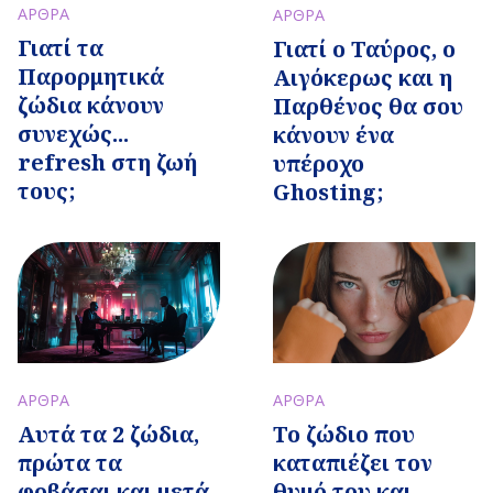
ΑΡΘΡΑ
ΑΡΘΡΑ
Γιατί τα
Γιατί ο Ταύρος, ο
Παρορμητικά
Αιγόκερως και η
ζώδια κάνουν
Παρθένος θα σου
συνεχώς...
κάνουν ένα
refresh στη ζωή
υπέροχο
τους;
Ghosting;
ΑΡΘΡΑ
ΑΡΘΡΑ
Αυτά τα 2 ζώδια,
Το ζώδιο που
πρώτα τα
καταπιέζει τον
φοβάσαι και μετά
θυμό του και