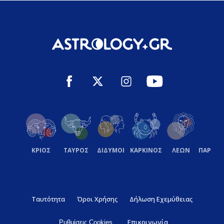
ΚΡΙΟΣ
ΤΑΥΡΟΣ
ΔΙΔΥΜΟΙ
ΚΑΡΚΙΝΟΣ
ΛΕΩΝ
ΠΑΡΘΕ
Ταυτότητα
Όροι Χρήσης
Δήλωση Εχεμύθειας
Επικοινωνία
Ρυθμίσεις Cookies