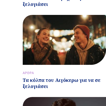
ξελογιάσει
ΑΡΘΡΑ
Τα κόλπα του Αιγόκερω για να σε
ξελογιάσει