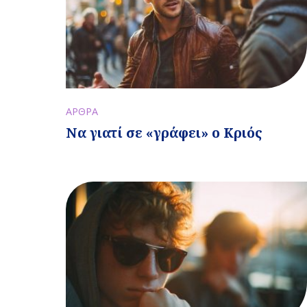
ΑΡΘΡΑ
Να γιατί σε «γράφει» ο Κριός