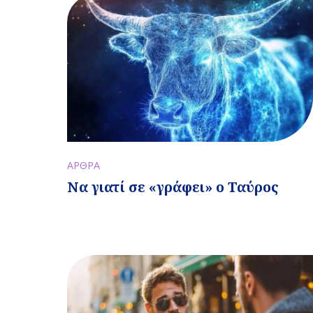
ΑΡΘΡΑ
Να γιατί σε «γράφει» ο Ταύρος