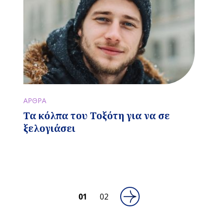
ΑΡΘΡΑ
Τα κόλπα του Τοξότη για να σε
ξελογιάσει
01
02