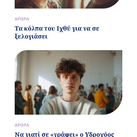
ΑΡΘΡΑ
Τα κόλπα του Ιχθύ για να σε
ξελογιάσει
ΑΡΘΡΑ
Να γιατί σε «γράφει» ο Υδροχόος