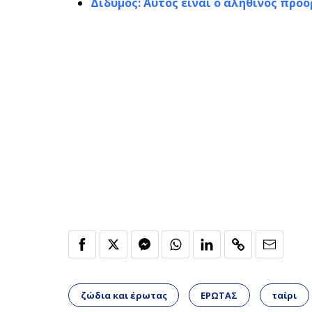
Δίδυμος: Αυτός είναι ο αληθινός προ
ζώδια και έρωτας
ΕΡΩΤΑΣ
ταίρι