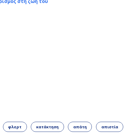
ορισμός στη ζωή του
φλερτ
κατάκτηση
απάτη
απιστία