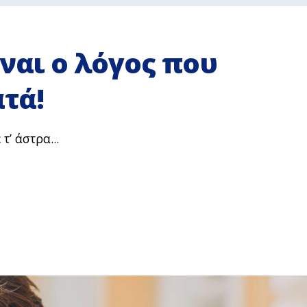
ίναι ο λόγος που
τά!
τ’ άστρα...