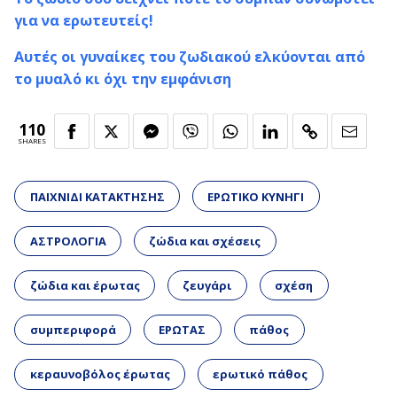
για να ερωτευτείς!
Αυτές οι γυναίκες του ζωδιακού ελκύονται από
το μυαλό κι όχι την εμφάνιση
110
SHARES
ΠΑΙΧΝΙΔΙ ΚΑΤΑΚΤΗΣΗΣ
ΕΡΩΤΙΚΟ ΚΥΝΗΓΙ
ΑΣΤΡΟΛΟΓΙΑ
ζώδια και σχέσεις
ζώδια και έρωτας
ζευγάρι
σχέση
συμπεριφορά
ΕΡΩΤΑΣ
πάθος
κεραυνοβόλος έρωτας
ερωτικό πάθος