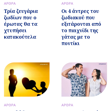
ΑΡΘΡΑ
ΑΡΘΡΑ
Τρία ζευγάρια
Οι 4 άντρες του
ζωδίων που ο
ζωδιακού που
έρωτας θα τα
εξιτάρονται από
χτυπήσει
το παιχνίδι της
κατακούτελα
γάτας με το
ποντίκι
ΑΡΘΡΑ
ΑΡΘΡΑ