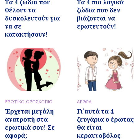
Τα 4 ζώδια που
Τα 4 πιο λογικά
θέλουν να
ζώδια που δεν
δυσκολευτούν για
βιάζονται να
να σε
ερωτευτούν!
κατακτήσουν!
ΕΡΩΤΙΚΟ ΩΡΟΣΚΟΠΙΟ
ΑΡΘΡΑ
Έρχεται μεγάλη
Γι΄αυτά τα 4
ανατροπή στα
ζευγάρια ο έρωτας
ερωτικά σου! Σε
θα είναι
αφορά;
κεραυνοβόλος