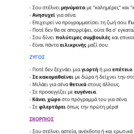
- Σου στέλνει
μηνύματα
με "καλημέρες" και "
-
Ανησυχεί
για σένα.
- Επιχειρεί να προγραμματίσει τη ζωή σου.
Γι
- Ποτέ δεν θα σε απορρίψει, ούτε θα σ' εγκατα
- Σου δίνει
πολύτιμες συμβουλές
και επικο
- Είναι πάντα
ειλικρινής
μαζί σου.
ΖΥΓΟΣ
- Ποτέ δεν ξεχνάει μια
γιορτή
ή μια
επέτειο
.
-
Σε κακομαθαίνει
με δώρα ή δείχνει την στ
- Μιλάει για σένα
θετικά
στους άλλους.
- Σε προσεγγίζει με
ευγένεια
.
-
Κάνει χώρο
στο πρόγραμμά του για σένα.
- Σε
φλερτάρει
όπως την πρώτη μέρα!
ΣΚΟΡΠΙΟΣ
- Σου στέλνει αστεία, ανέκδοτα ή και ερωτικά