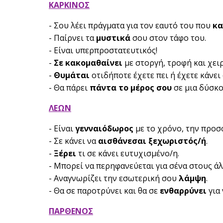
ΚΑΡΚΙΝΟΣ
- Σου λέει πράγματα για τον εαυτό του που
κα
- Παίρνει τα
μυστικά
σου στον τάφο του.
- Είναι υπερπροστατευτικός!
-
Σε κακομαθαίνει
με στοργή, τροφή και χει
-
Θυμάται
οτιδήποτε έχετε πει ή έχετε κάνει
- Θα πάρει
πάντα το μέρος σου
σε μια δύσκο
ΛΕΩΝ
- Είναι
γενναιόδωρος
με το χρόνο, την προσ
- Σε κάνει να
αισθάνεσαι ξεχωριστός/ή
.
-
Ξέρει
τι σε κάνει ευτυχισμένο/η.
- Μπορεί να περηφανεύεται για σένα στους άλ
- Αναγνωρίζει την εσωτερική σου
λάμψη
.
- Θα σε παροτρύνει και θα σε
ενθαρρύνει
για 
ΠΑΡΘΕΝΟΣ