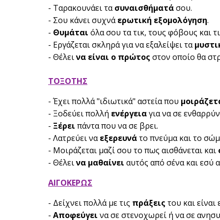
- Ταρακουνάει τα
συναισθήματά
σου.
- Σου κάνει συχνά
ερωτική εξομολόγηση
.
-
Θυμάται
όλα σου τα τικ, τους φόβους και τι
- Εργάζεται σκληρά για να εξαλείψει τα
μυστι
- Θέλει
να είναι ο πρώτος
στον οποίο θα στρ
ΤΟΞΟΤΗΣ
- Έχει πολλά "ιδιωτικά" αστεία που
μοιράζετ
- Ξοδεύει πολλή
ενέργεια
για να σε ενθαρρύν
-
Ξέρει
πάντα που να σε βρει.
- Λατρεύει να
εξερευνά
το πνεύμα και το σώμ
- Μοιράζεται μαζί σου το πως αισθάνεται και
- Θέλει
να μαθαίνει
αυτός από σένα και εσύ α
ΑΙΓΟΚΕΡΩΣ
- Δείχνει πολλά με τις
πράξεις
του και είναι
-
Αποφεύγει
να σε στενοχωρεί ή να σε ανησυ