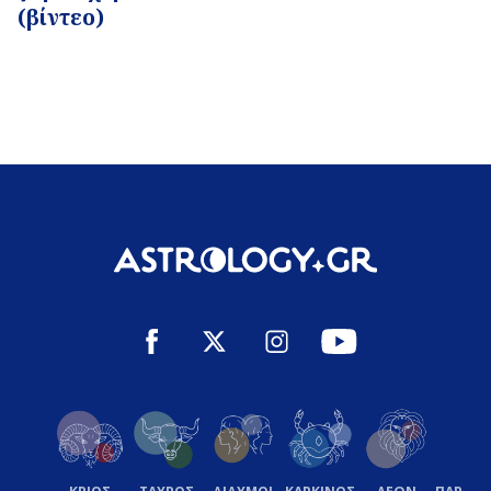
(βίντεο)