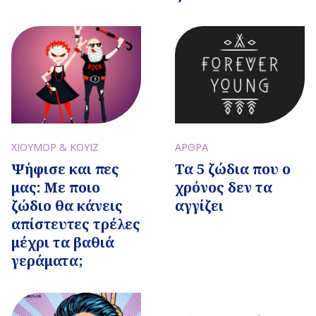
ΧΙΟΥΜΟΡ & ΚΟΥΙΖ
ΑΡΘΡΑ
Ψήφισε και πες
Τα 5 ζώδια που ο
μας: Με ποιο
χρόνος δεν τα
ζώδιο θα κάνεις
αγγίζει
απίστευτες τρέλες
μέχρι τα βαθιά
γεράματα;