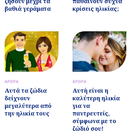
ζήσουν μέχρι τα
παθαίνουν συχνά
βαθιά γεράματα
κρίσεις ηλικίας;
ΑΡΘΡΑ
ΑΡΘΡΑ
Αυτά τα ζώδια
Αυτή είναι η
δείχνουν
καλύτερη ηλικία
μεγαλύτερα από
για να
την ηλικία τους
παντρευτείς,
σύμφωνα με το
ζώδιό σου!