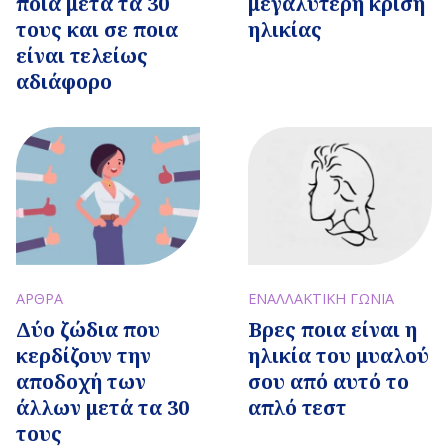
ποια μετά τα 30
μεγαλύτερη κρίση
τους και σε ποια
ηλικίας
είναι τελείως
αδιάφορο
ΑΡΘΡΑ
ΕΝΑΛΛΑΚΤΙΚΗ ΓΩΝΙΑ
Δύο ζώδια που
Βρες ποια είναι η
κερδίζουν την
ηλικία του μυαλού
αποδοχή των
σου από αυτό το
άλλων μετά τα 30
απλό τεστ
τους