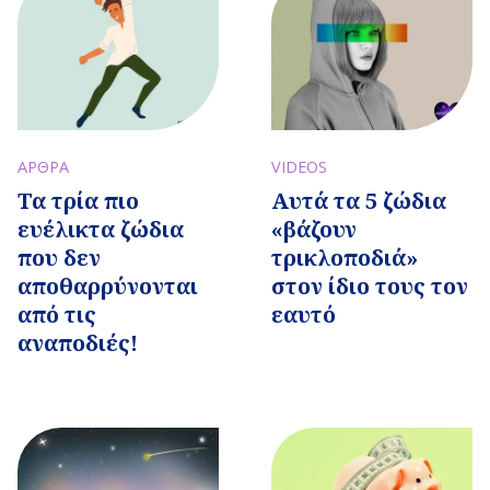
ΑΡΘΡΑ
VIDEOS
Τα τρία πιο
Αυτά τα 5 ζώδια
ευέλικτα ζώδια
«βάζουν
που δεν
τρικλοποδιά»
αποθαρρύνονται
στον ίδιο τους τον
από τις
εαυτό
αναποδιές!