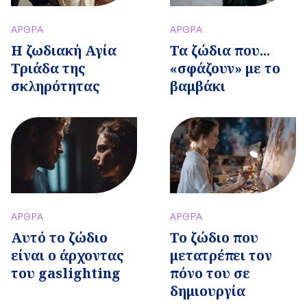
ΑΡΘΡΑ
ΑΡΘΡΑ
Τα ζώδια που...
Η ζωδιακή Αγία
«σφάζουν» με το
Τριάδα της
βαμβάκι
σκληρότητας
ΑΡΘΡΑ
ΑΡΘΡΑ
Αυτό το ζώδιο
Το ζώδιο που
είναι ο άρχοντας
μετατρέπει τον
του gaslighting
πόνο του σε
δημιουργία