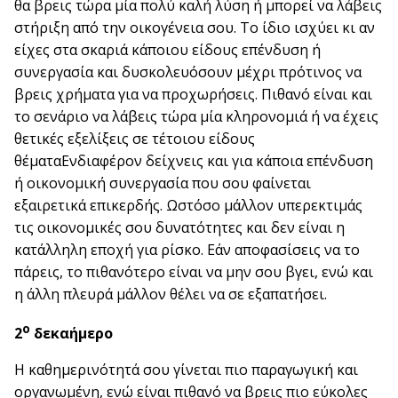
θα βρεις τώρα μία πολύ καλή λύση ή μπορεί να λάβεις
στήριξη από την οικογένεια σου. Το ίδιο ισχύει κι αν
είχες στα σκαριά κάποιου είδους επένδυση ή
συνεργασία και δυσκολευόσουν μέχρι πρότινος να
βρεις χρήματα για να προχωρήσεις. Πιθανό είναι και
το σενάριο να λάβεις τώρα μία κληρονομιά ή να έχεις
θετικές εξελίξεις σε τέτοιου είδους
θέματαΕνδιαφέρον δείχνεις και για κάποια επένδυση
ή οικονομική συνεργασία που σου φαίνεται
εξαιρετικά επικερδής. Ωστόσο μάλλον υπερεκτιμάς
τις οικονομικές σου δυνατότητες και δεν είναι η
κατάλληλη εποχή για ρίσκο. Εάν αποφασίσεις να το
πάρεις, το πιθανότερο είναι να μην σου βγει, ενώ και
η άλλη πλευρά μάλλον θέλει να σε εξαπατήσει.
ο
2
δεκαήμερο
Η καθημερινότητά σου γίνεται πιο παραγωγική και
οργανωμένη, ενώ είναι πιθανό να βρεις πιο εύκολες