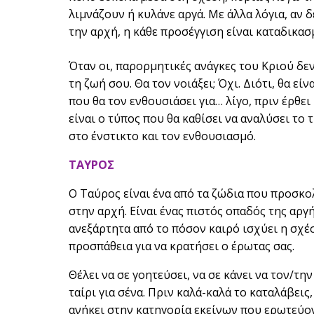
λιμνάζουν ή κυλάνε αργά. Με άλλα λόγια, αν
την αρχή, η κάθε προσέγγιση είναι καταδικασ
Όταν οι, παρορμητικές ανάγκες του Κριού δεν
τη ζωή σου. Θα τον νοιάξει; Όχι. Διότι, θα ε
που θα τον ενθουσιάσει για… λίγο, πριν έρθει 
είναι ο τύπος που θα καθίσει να αναλύσει το
στο ένστικτο και τον ενθουσιασμό.
ΤΑΥΡΟΣ
Ο Ταύρος είναι ένα από τα ζώδια που προσκο
στην αρχή. Είναι ένας πιστός οπαδός της αργ
ανεξάρτητα από το πόσον καιρό ισχύει η σχέ
προσπάθεια για να κρατήσει ο έρωτας σας.
Θέλει να σε γοητεύσει, να σε κάνει να τον/τη
ταίρι για σένα. Πριν καλά-καλά το καταλάβεις
ανήκει στην κατηγορία εκείνων που ερωτεύον