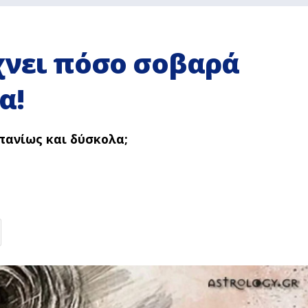
χνει πόσο σοβαρά
α!
πανίως και δύσκολα;