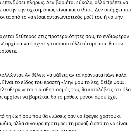
 επενδύσει πλήρως. Δεν βαριέται εύκολα, αλλά πρέπει να
 αυτήν την σχέση, όπως είναι και ο ίδιος. Δεν υπάρχει πι
οντα από το να είσαι ανταγωνιστικός μαζί του ή να μην
έρχεται δεύτερος στις προτεραιότητές σου, το ενδιαφέρον
ό ν’ αρχίσει να ψάχνει για κάποιο άλλο άτομο που θα τον
ρίσετε.
ολλώνται. Αν θέλεις να μάθεις αν τα πράγματα πάνε καλά
. Είναι το είδος του εραστή «Μην μου το λες, δείξε μου»,
απελευθερώνεται ο αισθησιασμός του, θα καταλάβεις ότι όλα
ι αρχίσει να βαριέται, θα το μάθεις μόνον αφού έχει
πό τη ζωή σου που θα νιώσεις σαν να έφαγες χαστούκι.
ώδια, αλλά σίγουρα προτιμάει τη μοναξιά από το να είναι
ρουσες και συναρπαστικές στιγμές.