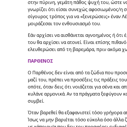
στην πύρινη, γεμάτη πάθος ψυχή του, ώστε να
γνωρίζει ότι είσαι συνεχώς αφοσιωμένος/η σε
σίγουρος τρόπος για να «ξενερώσεις» έναν Λέ
μοιράζεσαι τον ενθουσιασμό του.
Εάν αρχίσει να αισθάνεται αγνοημένος ή ότι 
του θα αρχίσει να ατονεί. Είναι επίσης πιθαν
ελευθερώσει από τη βαρεμάρα, πριν ακόμα χω
ΠΑΡΘΕΝΟΣ
Ο Παρθένος δεν είναι από τα ζώδια που προσκ
μαζί του, πρέπει να προσέξεις τις πράξεις του
οπότε, όταν δεις ότι νοιάζεται για σένα και 
κυλάνε αρμονικά. Αν τα πράγματα ξεφύγουν κα
συμβεί.
Όταν βαρεθεί θα εξαφανιστεί τόσο γρήγορα α
Ίσως να μην βαριέται τόσο εύκολα όσο άλλα ζ
με κάποιον/α που δεν του προσφέρει ενδιαφέ