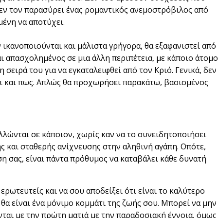
 δεν τον παρασύρει ένας ρομαντικός ανεμοστρόβιλος από
μένη να αποτύχει.
 ικανοποιούνται και μάλιστα γρήγορα, θα εξαφανιστεί από
ίναι απασχολημένος σε μια άλλη περιπέτεια, με κάποιο άτομο
η σειρά του για να εγκαταλειφθεί από τον Κριό. Γενικά, δεν
 τι και πως. Απλώς θα προχωρήσει παρακάτω, βασισμένος
λλώνται σε κάποιον, χωρίς καν να το συνειδητοποιήσει
ής και σταθερής ανίχνευσης στην αληθινή αγάπη. Οπότε,
ση σας, είναι πάντα πρόθυμος να καταβάλει κάθε δυνατή
ν ερωτευτείς και να σου αποδείξει ότι είναι το καλύτερο
, θα είναι ένα μόνιμο κομμάτι της ζωής σου. Μπορεί να μην
ται με την πρώτη ματιά με την παραδοσιακή έννοια, όμως