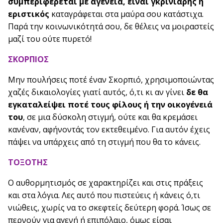
συμπεριφέρεται με αγένεια, είναι γκρινιάρης ή
εριστικός
καταγράφεται στα μαύρα σου κατάστιχα.
Παρά την κοινωνικότητά σου, δε θέλεις να μοιραστείς
μαζί του ούτε πυρετό!
ΣΚΟΡΠΙΟΣ
Μην πουλήσεις ποτέ έναν Σκορπιό, χρησιμοποιώντας
χαζές δικαιολογίες γιατί αυτός, ό,τι κι αν γίνει
δε θα
εγκαταλείψει ποτέ τους φίλους ή την οικογένειά
του
, σε μια δύσκολη στιγμή, ούτε και θα κρεμάσει
κανέναν, αφήνοντάς τον εκτεθειμένο. Για αυτόν έχεις
πάψει να υπάρχεις από τη στιγμή που θα το κάνεις.
ΤΟΞΟΤΗΣ
Ο αυθορμητισμός σε χαρακτηρίζει και στις πράξεις
και στα λόγια. Λες αυτό που πιστεύεις ή κάνεις ό,τι
νιώθεις, χωρίς να το σκεφτείς δεύτερη φορά. Ίσως σε
περνούν για αγενή ή επιπόλαιο, όμως είσαι