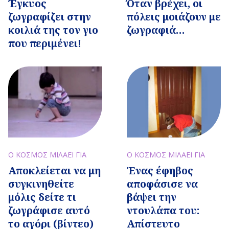
Όταν βρέχει, οι
Έγκυος
πόλεις μοιάζουν με
ζωγραφίζει στην
ζωγραφιά…
κοιλιά της τον γιο
που περιμένει!
Ο ΚΟΣΜΟΣ ΜΙΛΑΕΙ ΓΙΑ
Ο ΚΟΣΜΟΣ ΜΙΛΑΕΙ ΓΙΑ
Αποκλείεται να μη
Ένας έφηβος
συγκινηθείτε
αποφάσισε να
μόλις δείτε τι
βάψει την
ζωγράφισε αυτό
ντουλάπα του:
το αγόρι (βίντεο)
Απίστευτο