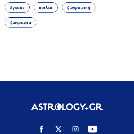
έγκυος
κοιλιά
ζωγραφική
ζωγραφιά