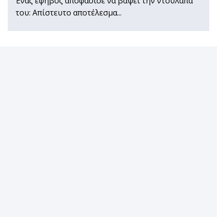
Ένας έφηβος αποφάσισε να βάψει την ντουλάπα
του: Απίστευτο αποτέλεσμα...