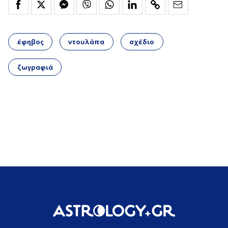
έφηβος
ντουλάπα
σχέδιο
ζωγραφιά