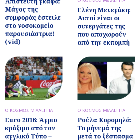
Απίστευτη γκάφα:
Ο ΚΟΣΜΟΣ ΜΙΛΑΕΙ ΓΙΑ
Μάγος της
Ελένη Μενεγάκη:
συμφοράς έστειλε
Αυτοί είναι οι
στο νοσοκομείο
συνεργάτες της
παρουσιάστρια!
που αποχωρούν
(vid)
από την εκπομπή
Ο ΚΟΣΜΟΣ ΜΙΛΑΕΙ ΓΙΑ
Ο ΚΟΣΜΟΣ ΜΙΛΑΕΙ ΓΙΑ
Euro 2016: Άγριο
Ρούλα Κορομηλά:
κράξιμο από τον
Το μήνυμά της
αγγλικό Τύπο –
μετά το ξέσπασμα