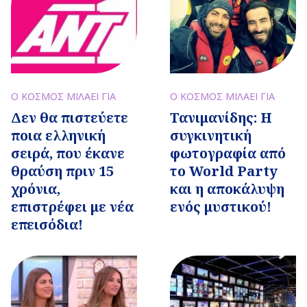
Ο ΚΟΣΜΟΣ ΜΙΛΑΕΙ ΓΙΑ
Ο ΚΟΣΜΟΣ ΜΙΛΑΕΙ ΓΙΑ
Δεν θα πιστεύετε
Τανιμανίδης: Η
ποια ελληνική
συγκινητική
σειρά, που έκανε
φωτογραφία από
θραύση πριν 15
το World Party
χρόνια,
και η αποκάλυψη
επιστρέφει με νέα
ενός μυστικού!
επεισόδια!