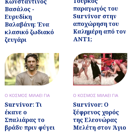
Τούρκος
Κωνσταντίνος
παραγωγός του
Βασάλος -
Survivor στην
Ευρυδίκη
αποχώρηση του
Βαλαβάνη: Ένα
Καλημέρη από τον
κλασικό ζωδιακό
ΑΝΤ1;
ζευγάρι
Ο ΚΟΣΜΟΣ ΜΙΛΑΕΙ ΓΙΑ
Ο ΚΟΣΜΟΣ ΜΙΛΑΕΙ ΓΙΑ
Survivor: Τι
Survivor: Ο
έκανε ο
ξέφρενος χορός
Σπαλιάρας το
της Ελεονώρας
βράδυ πριν φύγει
Μελέτη στον Άγιο