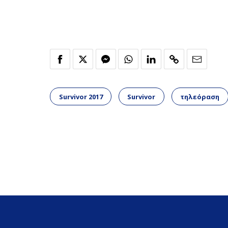
Survivor 2017
Survivor
τηλεόραση