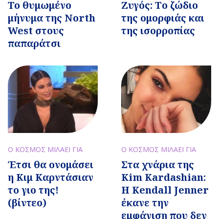
Το θυμωμένο
Ζυγός: Tο ζώδιο
μήνυμα της North
της ομορφιάς και
West στους
της ισορροπίας
παπαράτσι
Ο ΚΟΣΜΟΣ ΜΙΛΑΕΙ ΓΙΑ
Ο ΚΟΣΜΟΣ ΜΙΛΑΕΙ ΓΙΑ
Έτσι θα ονομάσει
Στα χνάρια της
η Κιμ Καρντάσιαν
Kim Kardashian:
το γιο της!
Η Kendall Jenner
(βίντεο)
έκανε την
εμφάνιση που δεν