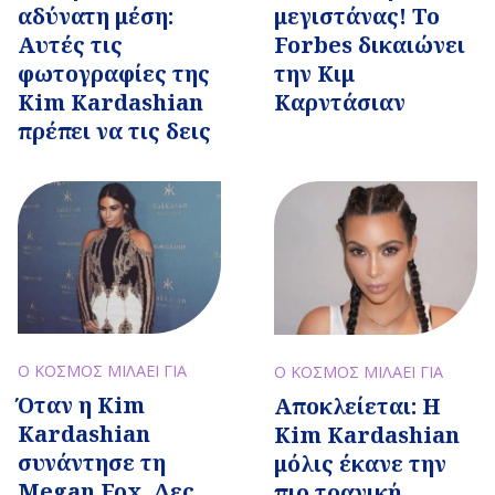
αδύνατη μέση:
μεγιστάνας! To
Αυτές τις
Forbes δικαιώνει
φωτογραφίες της
την Κιμ
Kim Kardashian
Καρντάσιαν
πρέπει να τις δεις
Ο ΚΟΣΜΟΣ ΜΙΛΑΕΙ ΓΙΑ
Ο ΚΟΣΜΟΣ ΜΙΛΑΕΙ ΓΙΑ
Όταν η Kim
Aποκλείεται: H
Kardashian
Κim Kardashian
συνάντησε τη
μόλις έκανε την
Megan Fox. Δες
πιο τραγική