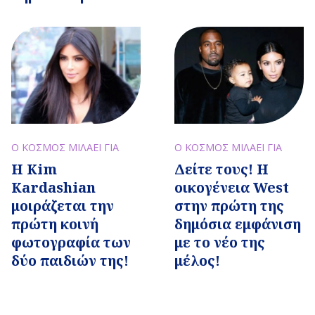
Ο ΚΟΣΜΟΣ ΜΙΛΑΕΙ ΓΙΑ
Ο ΚΟΣΜΟΣ ΜΙΛΑΕΙ ΓΙΑ
H Kim
Δείτε τους! Η
Kardashian
οικογένεια West
μοιράζεται την
στην πρώτη της
πρώτη κοινή
δημόσια εμφάνιση
φωτογραφία των
με το νέο της
δύο παιδιών της!
μέλος!