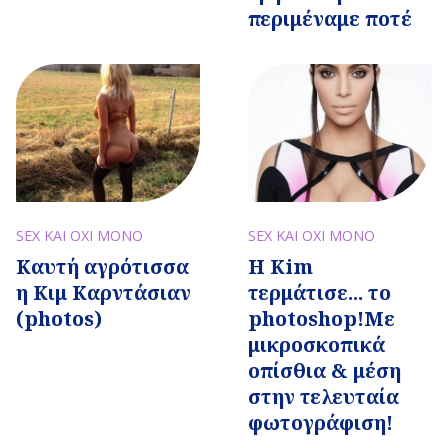
περιμέναμε ποτέ
SEX ΚΑΙ ΟΧΙ ΜΟΝΟ
SEX ΚΑΙ ΟΧΙ ΜΟΝΟ
Καυτή αγρότισσα
Η Κim
η Κιμ Καρντάσιαν
τερμάτισε... το
(photos)
photoshop!Με
μικροσκοπικά
οπίσθια & μέση
στην τελευταία
φωτογράφιση!