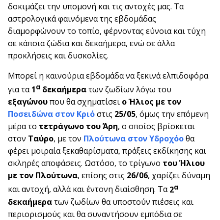
δοκιμάζει την υπομονή και τις αντοχές μας. Τα
αστρολογικά φαινόμενα της εβδομάδας
διαμορφώνουν το τοπίο, φέρνοντας εύνοια και τύχη
σε κάποια ζώδια και δεκαήμερα, ενώ σε άλλα
προκλήσεις και δυσκολίες.
Μπορεί η καινούρια εβδομάδα να ξεκινά ελπιδοφόρα
α
για τα
1
δεκαήμερα
των ζωδίων λόγω του
εξαγώνου
που θα σχηματίσει
ο Ήλιος με τον
Ποσειδώνα στον Κριό
στις
25/05
, όμως την επόμενη
μέρα το
τετράγωνο του Άρη
, ο οποίος βρίσκεται
στον
Ταύρο
, με τον
Πλούτωνα στον Υδροχόο
θα
φέρει μοιραία ξεκαθαρίσματα, πράξεις εκδίκησης και
σκληρές αποφάσεις. Ωστόσο, το τρίγωνο
του Ήλιου
με τον Πλούτωνα
, επίσης στις
26/06
, χαρίζει δύναμη
α
και αντοχή, αλλά και έντονη διαίσθηση. Τα
2
δεκαήμερα
των ζωδίων θα υποστούν πιέσεις και
περιορισμούς και θα συναντήσουν εμπόδια σε