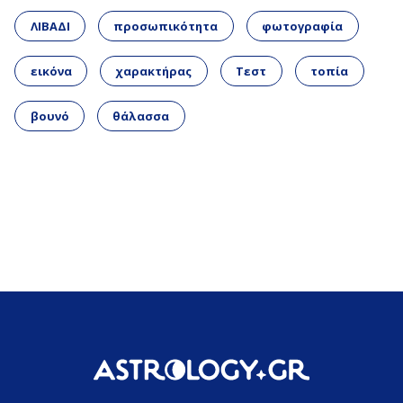
ΛΙΒΑΔΙ
προσωπικότητα
φωτογραφία
εικόνα
χαρακτήρας
Τεστ
τοπία
βουνό
θάλασσα