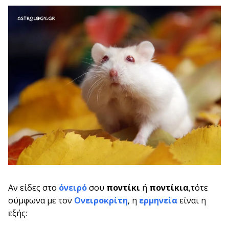
Αν είδες στο
όνειρό
σου
ποντίκι
ή
ποντίκια
,τότε
σύμφωνα με τον
Ονειροκρίτη
, η
ερμηνεία
είναι η
εξής: