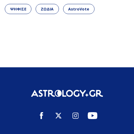
ΨΗΦΙΣΕ
ΖΩΔΙΑ
AstroVote