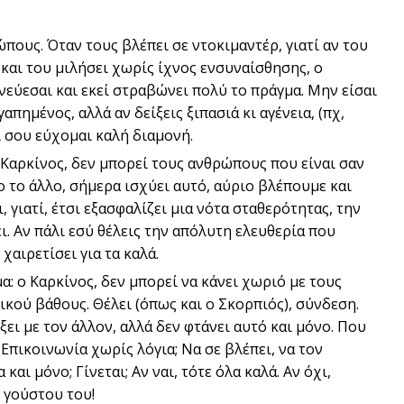
πους. Όταν τους βλέπει σε ντοκιμαντέρ, γιατί αν του
και του μιλήσει χωρίς ίχνος ενσυναίσθησης, ο
ωνεύεσαι και εκεί στραβώνει πολύ το πράγμα. Μην είσαι
απημένος, αλλά αν δείξεις ξιπασιά κι αγένεια, (πχ,
ι σου εύχομαι καλή διαμονή.
 Καρκίνος, δεν μπορεί τους ανθρώπους που είναι σαν
 το άλλο, σήμερα ισχύει αυτό, αύριο βλέπουμε και
, γιατί, έτσι εξασφαλίζει μια νότα σταθερότητας, την
ι. Αν πάλι εσύ θέλεις την απόλυτη ελευθερία που
χαιρετίσει για τα καλά.
μα: ο Καρκίνος, δεν μπορεί να κάνει χωριό με τους
ού βάθους. Θέλει (όπως και ο Σκορπιός), σύνδεση.
ει με τον άλλον, αλλά δεν φτάνει αυτό και μόνο. Που
 Επικοινωνία χωρίς λόγια; Να σε βλέπει, να τον
και μόνο; Γίνεται; Αν ναι, τότε όλα καλά. Αν όχι,
υ γούστου του!