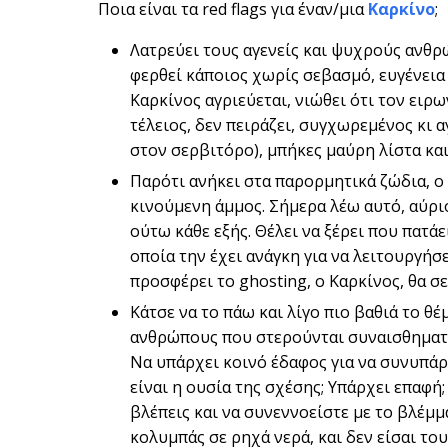
Ποια είναι τα red flags για έναν/μια
Καρκίνο
;
Λατρεύει τους αγενείς και ψυχρούς ανθρώ
φερθεί κάποιος χωρίς σεβασμό, ευγένεια 
Καρκίνος αγριεύεται, νιώθει ότι τον ειρ
τέλειος, δεν πειράζει, συγχωρεμένος κι αγ
στον σερβιτόρο), μπήκες μαύρη λίστα κα
Παρότι ανήκει στα παρορμητικά ζώδια, ο
κινούμενη άμμος. Σήμερα λέω αυτό, αύριο
ούτω κάθε εξής. Θέλει να ξέρει που πατάει
οποία την έχει ανάγκη για να λειτουργήσε
προσφέρει το ghosting, ο Καρκίνος, θα σε 
Κάτσε να το πάω και λίγο πιο βαθιά το θέ
ανθρώπους που στερούνται συναισθηματικ
Να υπάρχει κοινό έδαφος για να συνυπάρξ
είναι η ουσία της σχέσης; Υπάρχει επαφή;
βλέπεις και να συνεννοείστε με το βλέμμα 
κολυμπάς σε ρηχά νερά, και δεν είσαι το