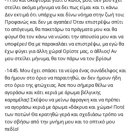
στείλει ακόμα μήνυμα να δει πως είμαι και τι κάνω.
Δεν εκτιμά ότι υπάρχω και δίνω νόημα στην ζωή του;
Προφανώς και δεν με αγαπάει! Όταν επιστρέψω σπίτι
το απόγευμα, θα πακετάρω τα πράγματα μου και θα
φύγω! Θα τον κάνω να νιώσει την απουσία μου και να
υποφέρει! Θα με παρακαλάει να επιστρέψω, μα εγώ θα
έχω φύγει για άλλη χώρα! Ορίστε μας, ο άθλιος! Αν
μου στείλει μήνυμα, θα τον πάρω να τον βρίσω!
-14:45. Μου έχει σπάσει τα νεύρα ένας συνάδελφος και
θα ήμουν στο όριο να παραιτηθώ, αν δεν ήμουν ήδη
στο όριο της φτώχειας. Άσε που σήμερα θέλω να
αγοράσω και κάτι κεριά με άρωμα βέλγικης
καραμέλας! Σκέψου να μείνω άφραγκη και να πρέπει
να αγοράσω κεριά με άρωμα «δάκρυα και χώμα»! Ποτέ
των ποτών! Θα κρατηθώ γερά και σχεδιάσω τρόπο να
τον σβήσω από την μνήμη μου και το οπτικό μου
πεδίο!