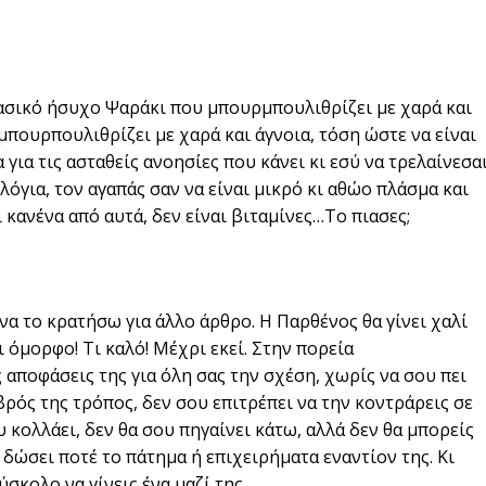
κλασικό ήσυχο Ψαράκι που μπουρμπουλιθρίζει με χαρά και
 μπουρπουλιθρίζει με χαρά και άγνοια, τόση ώστε να είναι
 για τις ασταθείς ανοησίες που κάνει κι εσύ να τρελαίνεσα
λόγια, τον αγαπάς σαν να είναι μικρό κι αθώο πλάσμα και
 κανένα από αυτά, δεν είναι βιταμίνες…Το πιασες;
 να το κρατήσω για άλλο άρθρο. Η Παρθένος θα γίνει χαλί
ι όμορφο! Τι καλό! Μέχρι εκεί. Στην πορεία
ς αποφάσεις της για όλη σας την σχέση, χωρίς να σου πει
αβρός της τρόπος, δεν σου επιτρέπει να την κοντράρεις σε
 κολλάει, δεν θα σου πηγαίνει κάτω, αλλά δεν θα μπορείς
 δώσει ποτέ το πάτημα ή επιχειρήματα εναντίον της. Κι
δύσκολο να γίνεις ένα μαζί της…