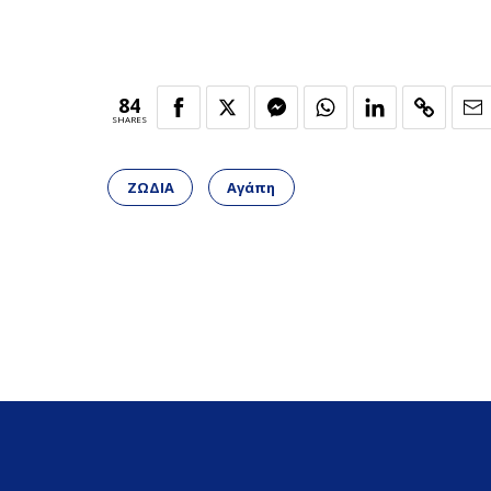
84
SHARES
ΖΩΔΙΑ
Αγάπη