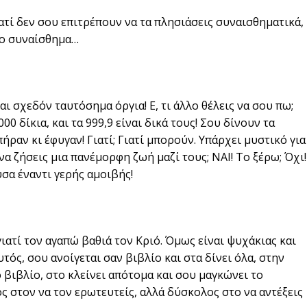
γιατί δεν σου επιτρέπουν να τα πλησιάσεις συναισθηματικά,
 το συναίσθημα…
ναι σχεδόν ταυτόσημα όργια! Ε, τι άλλο θέλεις να σου πω;
000 δίκια, και τα 999,9 είναι δικά τους! Σου δίνουν τα
πήραν κι έφυγαν! Γιατί; Γιατί μπορούν. Υπάρχει μυστικό για
να ζήσεις μια πανέμορφη ζωή μαζί τους; ΝΑΙ! Το ξέρω; Όχι!
ύσα έναντι γερής αμοιβής!
ιατί τον αγαπώ βαθιά τον Κριό. Όμως είναι ψυχάκιας και
τός, σου ανοίγεται σαν βιβλίο και στα δίνει όλα, στην
ο βιβλίο, στο κλείνει απότομα και σου μαγκώνει το
ς στον να τον ερωτευτείς, αλλά δύσκολος στο να αντέξεις