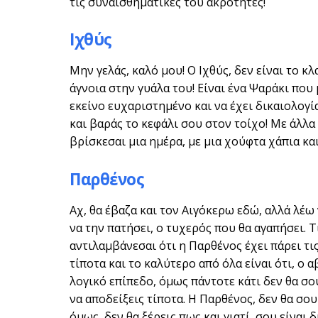
τις συναισθηματικές του ακρότητες!
Ιχθύς
Μην γελάς, καλό μου! Ο Ιχθύς, δεν είναι το 
άγνοια στην γυάλα του! Είναι ένα Ψαράκι που
εκείνο ευχαριστημένο και να έχει δικαιολογία
και βαράς το κεφάλι σου στον τοίχο! Με άλλα 
βρίσκεσαι μια ημέρα, με μια χούφτα χάπια και
Παρθένος
Αχ, θα έβαζα και τον Αιγόκερω εδώ, αλλά λέω
να την πατήσει, ο τυχερός που θα αγαπήσει. Τ
αντιλαμβάνεσαι ότι η Παρθένος έχει πάρει τι
τίποτα και το καλύτερο από όλα είναι ότι, ο 
λογικό επίπεδο, όμως πάντοτε κάτι δεν θα σου
να αποδείξεις τίποτα. Η Παρθένος, δεν θα σου
όμως, δεν θα ξέρεις πως και γιατί, σου είναι 