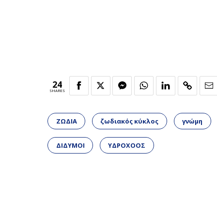
24
SHARES
ΖΩΔΙΑ
ζωδιακός κύκλος
γνώμη
ΔΙΔΥΜΟΙ
ΥΔΡΟΧΟΟΣ