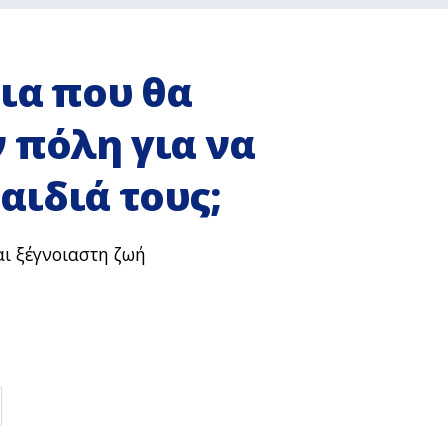
δια που θα
 πόλη για να
αιδιά τους;
ι ξέγνοιαστη ζωή