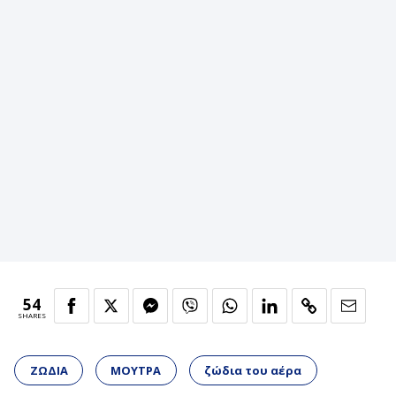
54
SHARES
ΖΩΔΙΑ
ΜΟΥΤΡΑ
ζώδια του αέρα