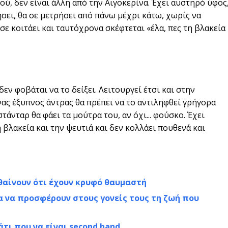
ύ, δεν είναι άλλη από την Αιγοκερίνα. Έχει αυστηρό ύφος
ήσει, θα σε μετρήσει από πάνω μέχρι κάτω, χωρίς να
σε κοιτάει και ταυτόχρονα σκέφτεται «έλα, πες τη βλακεία
δεν φοβάται να το δείξει. Λειτουργεί έτσι και στην
νας έξυπνος άντρας θα πρέπει να το αντιληφθεί γρήγορα
στάνταρ θα φάει τα μούτρα του, αν όχι... φούσκο. Έχει
 βλακεία και την ψευτιά και δεν κολλάει πουθενά και
θαίνουν ότι έχουν κρυφό θαυμαστή
α να προσφέρουν στους γονείς τους τη ζωή που
τι που να είναι second hand