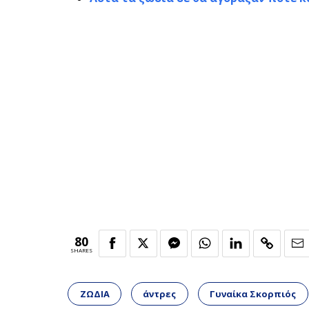
80
SHARES
ΖΩΔΙΑ
άντρες
Γυναίκα Σκορπιός