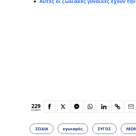
Αυτές οι ζωδιακές γυναίκες έχουν την
229
SHARES
ΖΩΔΙΑ
εγωισμός
ΖΥΓΟΣ
ΛΕΩ