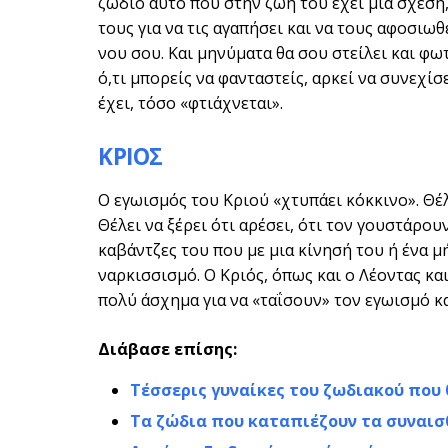
ζώδιο αυτό που στην ζωή του έχει μια σχέση,
τους για να τις αγαπήσει και να τους αφοσιωθ
νου σου. Και μηνύματα θα σου στείλει και φωτ
ό,τι μπορείς να φανταστείς, αρκεί να συνεχίσε
έχει, τόσο «φτιάχνεται».
ΚΡΙΟΣ
Ο εγωισμός του Κριού «χτυπάει κόκκινο». Θέλ
Θέλει να ξέρει ότι αρέσει, ότι τον γουστάρουν 
καβάντζες του που με μια κίνησή του ή ένα μή
ναρκισσισμό. Ο Κριός, όπως και ο Λέοντας κα
πολύ άσχημα για να «ταΐσουν» τον εγωισμό κ
Διάβασε επίσης:
Τέσσερις γυναίκες του ζωδιακού που θ
Τα ζώδια που καταπιέζουν τα συναισ