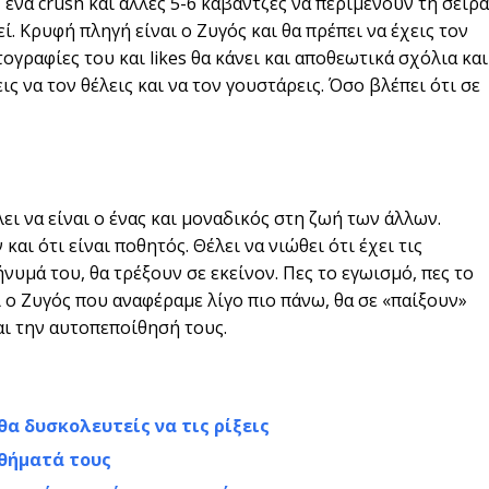
 ένα crush και άλλες 5-6 καβάντζες να περιμένουν τη σειρά
εί. Κρυφή πληγή είναι ο Ζυγός και θα πρέπει να έχεις τον
ογραφίες του και likes θα κάνει και αποθεωτικά σχόλια και
ις να τον θέλεις και να τον γουστάρεις. Όσο βλέπει ότι σε
ει να είναι ο ένας και μοναδικός στη ζωή των άλλων.
και ότι είναι ποθητός. Θέλει να νιώθει ότι έχει τις
νυμά του, θα τρέξουν σε εκείνον. Πες το εγωισμό, πες το
ι ο Ζυγός που αναφέραμε λίγο πιο πάνω, θα σε «παίξουν»
αι την αυτοπεποίθησή τους.
α δυσκολευτείς να τις ρίξεις
θήματά τους