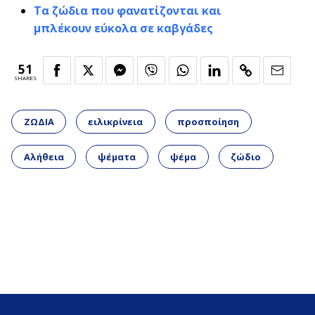
Τα ζώδια που φανατίζονται και
μπλέκουν εύκολα σε καβγάδες
51
SHARES
ΖΩΔΙΑ
ειλικρίνεια
προσποίηση
Αλήθεια
ψέματα
ψέμα
ζώδιο