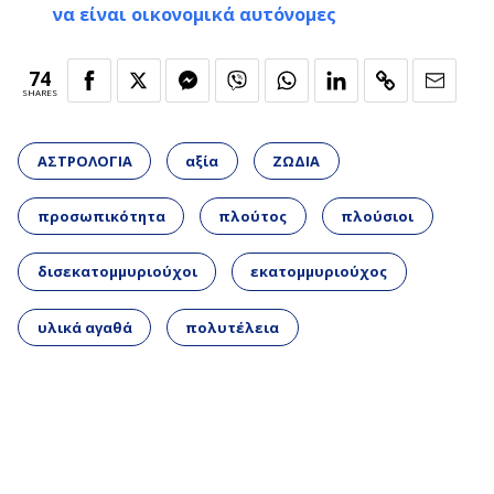
να είναι οικονομικά αυτόνομες
74
SHARES
ΑΣΤΡΟΛΟΓΙΑ
αξία
ΖΩΔΙΑ
προσωπικότητα
πλούτος
πλούσιοι
δισεκατομμυριούχοι
εκατομμυριούχος
υλικά αγαθά
πολυτέλεια