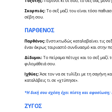
Τοξότης:
Πύρινοι κι οι δυο, το σεξ σας μόνο
Σκορπιός:
Το σεξ μαζί του είναι τόσο παθιασ
σέβη σου.
ΠΑΡΘΕΝΟΣ
Παρθένος:
Ενστικτωδώς καταλαβαίνει τις σεξο
έναν άκρως ταιριαστό συνδυασμό και στην π
Δίδυμοι:
Το πείραμα πέτυχε και το σεξ μαζί τ
φιλομάθειά σου.
Ιχθύες:
Άσε τον να σε τυλίξει με τη σαγήνη κα
καταλάβεις τι σε «χτύπησε».
*Η δική σου σχέση έχει πίστη και αφοσίωση
ΖΥΓΟΣ