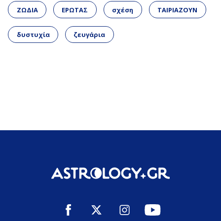
ΖΩΔΙΑ
ΕΡΩΤΑΣ
σχέση
ΤΑΙΡΙΑΖΟΥΝ
δυστυχία
ζευγάρια