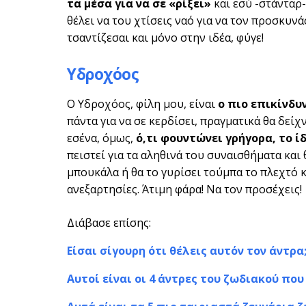
τα μέσα για να σε «ρίξει»
και εσύ -στάνταρ-
θέλει να του χτίσεις ναό για να τον προσκυνάς
τσαντίζεσαι και μόνο στην ιδέα, φύγε!
Υδροχόος
Ο Υδροχόος, φίλη μου, είναι
ο πιο επικίνδυ
πάντα για να σε κερδίσει, πραγματικά θα δείχ
εσένα, όμως,
ό,τι φουντώνει γρήγορα, το ί
πειστεί για τα αληθινά του συναισθήματα και 
μπουκάλα ή θα το γυρίσει τούμπα το πλεχτό κα
ανεξαρτησίες. Άτιμη φάρα! Να τον προσέχεις!
Διάβασε επίσης:
Είσαι σίγουρη ότι θέλεις αυτόν τον άντρ
Αυτοί είναι οι 4 άντρες του ζωδιακού πο