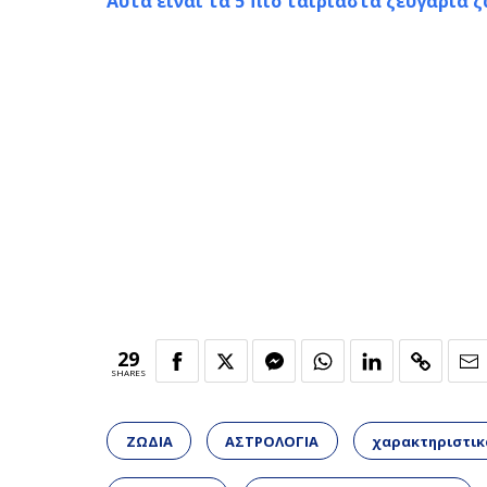
Αυτά είναι τα 5 πιο ταιριαστά ζευγάρια 
29
SHARES
ΖΩΔΙΑ
ΑΣΤΡΟΛΟΓΙΑ
χαρακτηριστικ