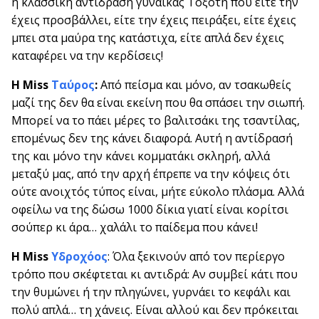
η κλασσική αντίδραση γυναίκας Τοξότη που είτε την
έχεις προσβάλλει, είτε την έχεις πειράξει, είτε έχεις
μπει στα μαύρα της κατάστιχα, είτε απλά δεν έχεις
καταφέρει να την κερδίσεις!
Η Miss
Ταύρος
:
Από πείσμα και μόνο, αν τσακωθείς
μαζί της δεν θα είναι εκείνη που θα σπάσει την σιωπή.
Μπορεί να το πάει μέρες το βαλιτσάκι της τσαντίλας,
επομένως δεν της κάνει διαφορά. Αυτή η αντίδρασή
της και μόνο την κάνει κομματάκι σκληρή, αλλά
μεταξύ μας, από την αρχή έπρεπε να την κόψεις ότι
ούτε ανοιχτός τύπος είναι, μήτε εύκολο πλάσμα. Αλλά
οφείλω να της δώσω 1000 δίκια γιατί είναι κορίτσι
σούπερ κι άρα… χαλάλι το παίδεμα που κάνει!
Η Miss
Υδροχόος
: Όλα ξεκινούν από τον περίεργο
τρόπο που σκέφτεται κι αντιδρά: Αν συμβεί κάτι που
την θυμώνει ή την πληγώνει, γυρνάει το κεφάλι και
πολύ απλά… τη χάνεις. Είναι αλλού και δεν πρόκειται