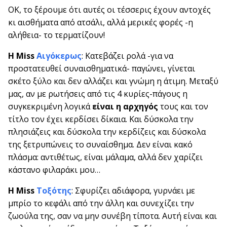
ΟΚ, το ξέρουμε ότι αυτές οι τέσσερις έχουν αντοχές
κι αισθήματα από ατσάλι, αλλά μερικές φορές -η
αλήθεια- το τερματίζουν!
Η Miss
Αιγόκερως
: Κατεβάζει ρολά -για να
προστατευθεί συναισθηματικά- παγώνει, γίνεται
σκέτο ξύλο και δεν αλλάζει και γνώμη η άτιμη. Μεταξύ
μας, αν με ρωτήσεις από τις 4 κυρίες-πάγους η
συγκεκριμένη λογικά
είναι η αρχηγός
τους και τον
τίτλο τον έχει κερδίσει δίκαια. Και δύσκολα την
πλησιάζεις και δύσκολα την κερδίζεις και δύσκολα
της ξετρυπώνεις το συναίσθημα. Δεν είναι κακό
πλάσμα: αντιθέτως, είναι μάλαμα, αλλά δεν χαρίζει
κάστανο φιλαράκι μου…
Η Miss
Τοξότης
: Σφυρίζει αδιάφορα, γυρνάει με
μπρίο το κεφάλι από την άλλη και συνεχίζει την
ζωούλα της, σαν να μην συνέβη τίποτα. Αυτή είναι και