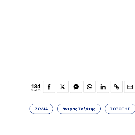
184
SHARES
ΖΩΔΙΑ
άντρας Τοξότης
ΤΟΞΟΤΗΣ