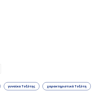
γυναίκα Τοξότης
χαρακτηριστικά Τοξότη