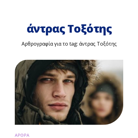
άντρας Τοξότης
Αρθρογραφία για το tag: άντρας Τοξότης
ΑΡΘΡΑ