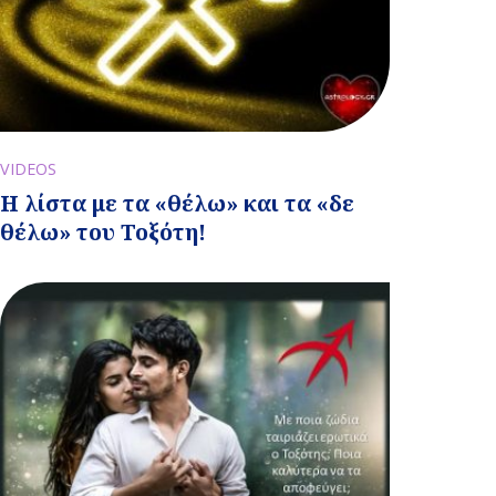
VIDEOS
Η λίστα με τα «θέλω» και τα «δε
θέλω» του Τοξότη!