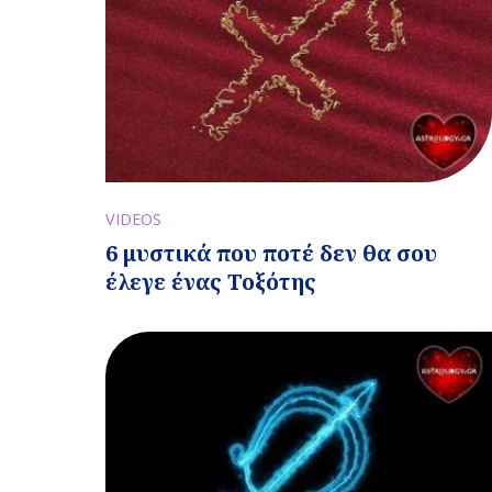
VIDEOS
6 μυστικά που ποτέ δεν θα σου
έλεγε ένας Τοξότης